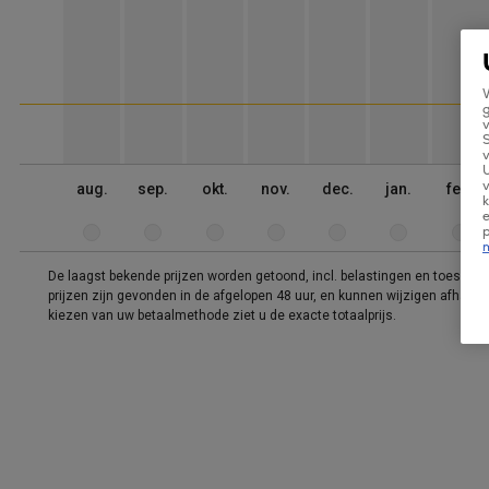
W
g
v
v
U
v
aug.
sep.
okt.
nov.
dec.
jan.
feb.
k
e
De laagst bekende prijzen worden getoond, incl. belastingen en toeslag
prijzen zijn gevonden in de afgelopen 48 uur, en kunnen wijzigen afhankeli
kiezen van uw betaalmethode ziet u de exacte totaalprijs.