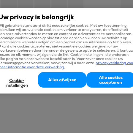
Uw privacy is belangrijk
ij gebruiken standaard strikt noodzakelijke cookies. Met uw toestemming
ebruiken wij aanvullende cookies om verkeer te analyseren, de effectiviteit
an onze advertenties te meten en content en advertenties te personaliseren.
Sommige cookies worden geplaatst door derden en kunnen uw activiteit op
erschillende websites volgen om een profiel van uw interesses op te bouwen.
 kunt alle cookies accepteren, niet-essentiële cookies weigeren of uw
oorkeuren beheren door hieronder de gewenste optie te selecteren. U kunt u
mrt.
apr.
mei
jun.
jul.
aug.
sep.
okt.
euzes op elk moment wijzigen via de link ‘Cookie-instellingen’, die onderaan
lke pagina van onze website beschikbaar is. Voor zover onze cookies uw
persoonsgegevens verwerken, verwijzen wij u naar onze
privacyverklaring voo
meer informatie over deze verwerking.
en, excl. €29,90 boekingskosten. De weergegeven
Alle cookies
Alles afwijzen
Cookie-
jk van de beschikbaarheid van het tarief. Bij het
accepteren
instellingen