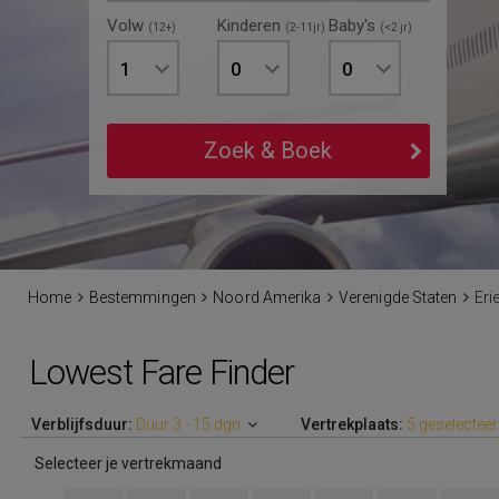
Volw
Kinderen
Baby's
(12+)
(2-11jr)
(<2 jr)
1
0
0
Zoek & Boek
Home
Bestemmingen
Noord Amerika
Verenigde Staten
Eri
Lowest Fare Finder
Verblijfsduur:
Duur 3 - 15 dgn
Vertrekplaats:
5 geselectee
Selecteer je vertrekmaand