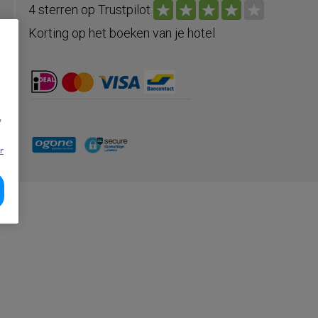
4 sterren op Trustpilot
Korting op het boeken van je hotel
w
r