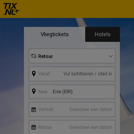
Se
Vliegtickets
Hotels
Vertre
Retour
Vanaf
Naar
Vertrek
Selecteer een datum
Retour
Selecteer een datum