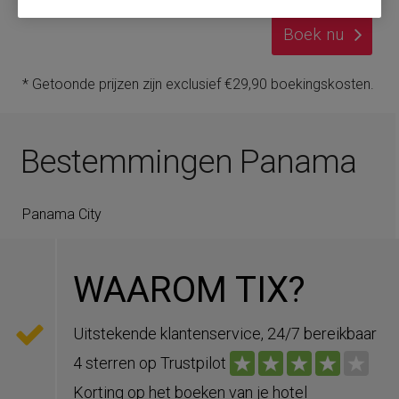
Boek nu
* Getoonde prijzen zijn exclusief €29,90 boekingskosten.
Bestemmingen Panama
Panama City
WAAROM TIX?
Uitstekende klantenservice, 24/7 bereikbaar
4 sterren op Trustpilot
Korting op het boeken van je hotel