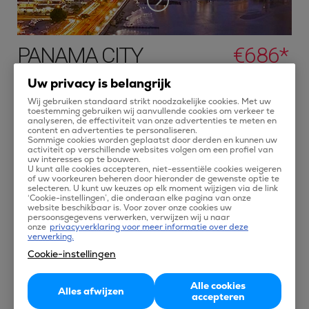
PANAMA CITY
€686*
Panama City, de hoofdstad van Panama, is gelegen tussen
Uw privacy is belangrijk
de Pacifische Oceaan en tropische regenwouden. Deze
Wij gebruiken standaard strikt noodzakelijke cookies. Met uw
toestemming gebruiken wij aanvullende cookies om verkeer te
tropische regenwouden zijn vitaal voor het functioneren van
analyseren, de effectiviteit van onze advertenties te meten en
content en advertenties te personaliseren.
het Panama Canal. Ze voorzien het kanaal van water wat
Sommige cookies worden geplaatst door derden en kunnen uw
activiteit op verschillende websites volgen om een profiel van
deze nodig heeft voor zijn werking.
uw interesses op te bouwen.
U kunt alle cookies accepteren, niet-essentiële cookies weigeren
Panama City heeft niet alleen water, maar ook een
of uw voorkeuren beheren door hieronder de gewenste optie te
selecteren. U kunt uw keuzes op elk moment wijzigen via de link
historische binnenstad en het Metropolitan Nature Park wat
‘Cookie-instellingen’, die onderaan elke pagina van onze
website beschikbaar is. Voor zover onze cookies uw
unieke vogelsoorten en andere dieren laat zien. De sfeer in de
persoonsgegevens verwerken, verwijzen wij u naar
onze
privacyverklaring voor meer informatie over deze
stad is aangenaam met de vele toeristische attracties en
verwerking.
bezienswaardigheden. Vliegen naar Panama City doe je met
Cookie-instellingen
Tix. Vergelijk alle vluchten en boek de vliegtickets die jou
aanspreken.
Alle cookies
Alles afwijzen
accepteren