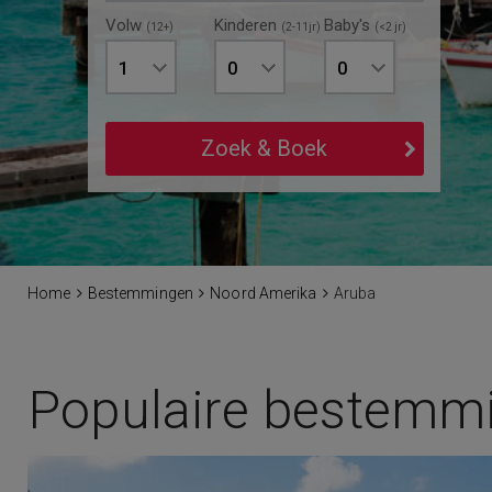
Volw
Kinderen
Baby's
(12+)
(2-11jr)
(<2 jr)
1
0
0
Zoek & Boek
Home
Bestemmingen
Noord Amerika
Aruba
Populaire bestemm