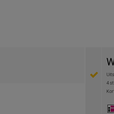
W
Uit
4 s
Kor