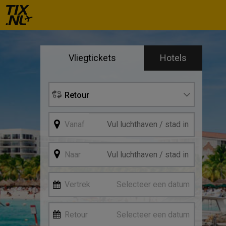
Se
Vliegtickets
Hotels
Vertre
Retour
Vanaf
Naar
Vertrek
Selecteer een datum
Retour
Selecteer een datum