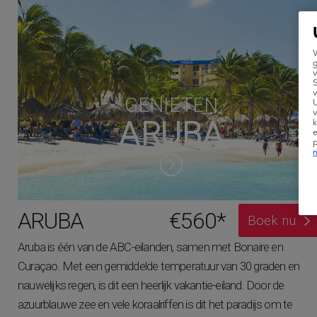
W
g
v
v
GENIETEN
U
v
ARUBA
k
e
ARUBA
€560*
Boek nu
Aruba is één van de ABC-eilanden, samen met Bonaire en
Curaçao. Met een gemiddelde temperatuur van 30 graden en
nauwelijks regen, is dit een heerlijk vakantie-eiland. Door de
azuurblauwe zee en vele koraalriffen is dit het paradijs om te