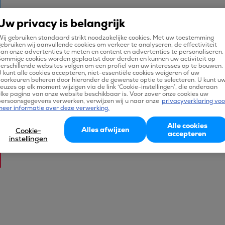
Uw privacy is belangrijk
ij gebruiken standaard strikt noodzakelijke cookies. Met uw toestemming
ebruiken wij aanvullende cookies om verkeer te analyseren, de effectiviteit
an onze advertenties te meten en content en advertenties te personaliseren.
Sommige cookies worden geplaatst door derden en kunnen uw activiteit op
erschillende websites volgen om een profiel van uw interesses op te bouwen.
 kunt alle cookies accepteren, niet-essentiële cookies weigeren of uw
oorkeuren beheren door hieronder de gewenste optie te selecteren. U kunt u
euzes op elk moment wijzigen via de link ‘Cookie-instellingen’, die onderaan
lke pagina van onze website beschikbaar is. Voor zover onze cookies uw
persoonsgegevens verwerken, verwijzen wij u naar onze
privacyverklaring voo
meer informatie over deze verwerking.
Alle cookies
Alles afwijzen
Cookie-
accepteren
instellingen