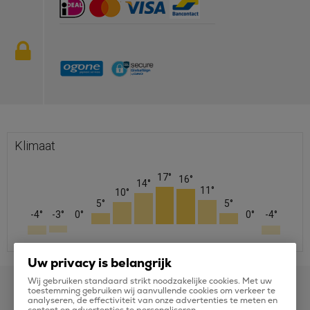
Klimaat
17°
16°
14°
11°
10°
5°
5°
-4°
-3°
0°
0°
-4°
jan
feb
mrt
apr
mei
jun
jul
aug
sep
okt
nov
dec
Uw privacy is belangrijk
Wij gebruiken standaard strikt noodzakelijke cookies. Met uw
toestemming gebruiken wij aanvullende cookies om verkeer te
analyseren, de effectiviteit van onze advertenties te meten en
content en advertenties te personaliseren.