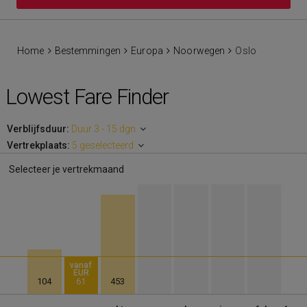
Home
Bestemmingen
Europa
Noorwegen
Oslo
Lowest Fare Finder
Verblijfsduur:
Duur 3 - 15 dgn
Vertrekplaats:
5 geselecteerd
Selecteer je vertrekmaand
vanaf
EUR
104
61
453