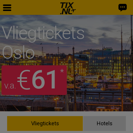
Vliegtickets
Oslo
61
€
*
v.a.
Vliegtickets
Hotels