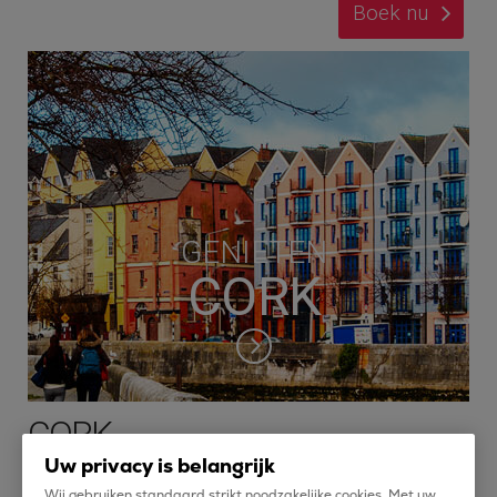
Boek nu
GENIETEN
CORK
CORK
Uw privacy is belangrijk
De stad Cork vind je aan de zuidkust van Ierland, aan de rivier
Wij gebruiken standaard strikt noodzakelijke cookies. Met uw