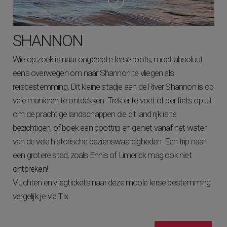
SHANNON
Wie op zoek is naar ongerepte Ierse roots, moet absoluut
eens overwegen om naar Shannon te vliegen als
reisbestemming. Dit kleine stadje aan de River Shannon is op
vele manieren te ontdekken. Trek er te voet of per fiets op uit
om de prachtige landschappen die dit land rijk is te
bezichtigen, of boek een boottrip en geniet vanaf het water
van de vele historische bezienswaardigheden. Een trip naar
een grotere stad, zoals Ennis of Limerick mag ook niet
ontbreken!
Vluchten en vliegtickets naar deze mooie Ierse bestemming
vergelijk je via Tix.